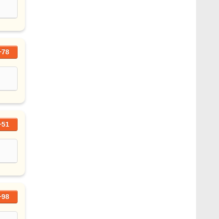
+78
+51
+98