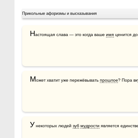
Прикольные афоризмы и высказывания
Н
астоящая слава — это когда ваше 
имя
 ценится д
М
ожет хватит уже пережёвывать 
прошлое
? Пора в
У
 некоторых людей 
зуб
мудрости
 является единств