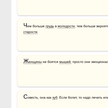
Ч
ем больше 
грудь
 в 
молодости
старости
.
Ж
енщины
 не боятся 
мышей
, просто они эмоциона
С
овесть, она как 
зуб
. Если болит, то надо лечить ил