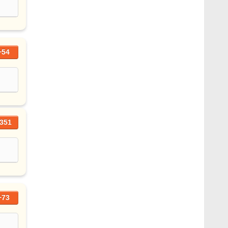
+54
351
+73