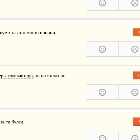
суметь в это место попасть...
+
уры
компьютера
, то на этом она 
за те булки.