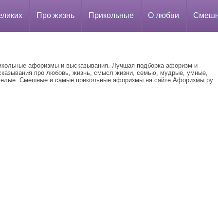
еликих
Про жизнь
Прикольные
О любви
Смеш
икольные афоризмы и высказывания. Лучшая подборка афоризм и
сказывания про любовь, жизнь, смысл жизни, семью, мудрые, умные,
селые. Смешные и самые прикольные афоризмы на сайте Афоризмы.ру.