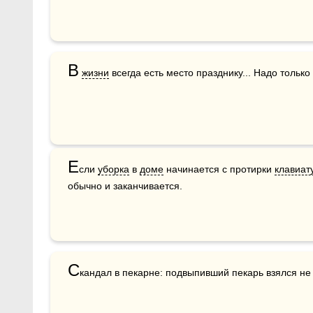
В
жизни
 всегда есть место празднику... Надо только 
Е
сли 
уборка
 в 
доме
 начинается с протирки 
клавиат
обычно и заканчивается.
С
кандал в пекарне: подвыпивший пекарь взялся не 