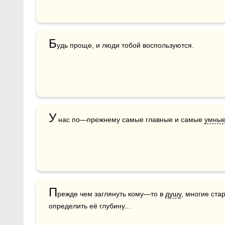
Б
удь проще, и люди тобой воспользуются.
У
 нас по—прежнему самые главные и самые 
умны
П
режде чем заглянуть кому—то в 
душу
, многие ста
определить её глубину...