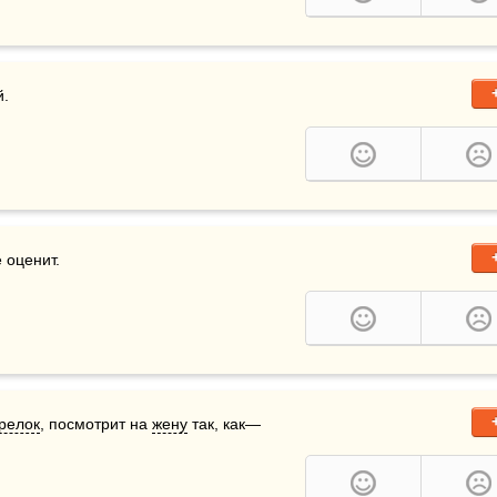
й.
е оценит.
релок
, посмотрит на 
жену
 так, как—