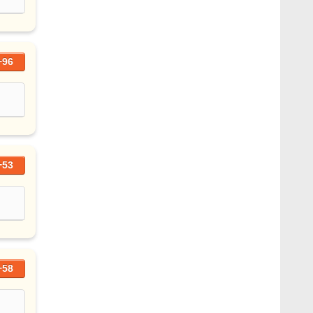
+96
+53
+58