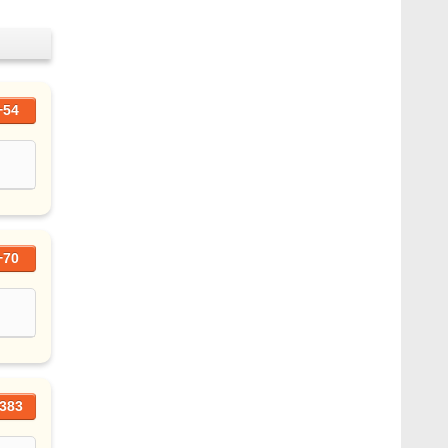
+54
+70
383