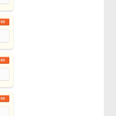
+50
+65
+55