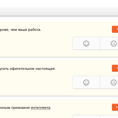
ороже, чем ваша работа.
кусить офигительное настоящее.
+
енным признаком 
интеллекта
.