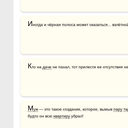
И
ногда и чёрная полоса может оказаться... взлётно
К
то на 
даче
 не пахал, тот прелести ее отсутствия н
М
уж
 — это такое создание, которое, вымыв 
пару
та
будто он всю 
квартиру
 убрал!