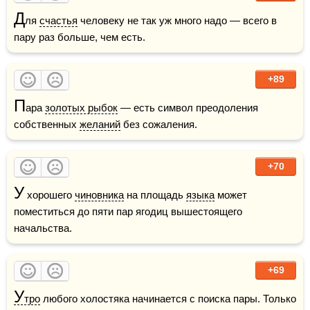
Д
ля 
счастья
 человеку не так уж много надо — всего в 
пару раз больше, чем есть.
+89
П
ара 
золотых рыбок
 — есть символ преодоления 
собственных 
желаний
 без сожаления.
+70
У
 хорошего 
чиновника
 на площадь 
языка
 может 
поместиться до пяти пар ягодиц вышестоящего 
начальства.
+69
У
тро
 любого холостяка начинается с поиска пары. Только 