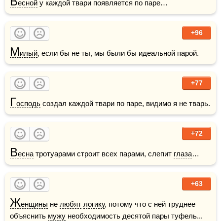
В
есной
 у каждой твари появляется по паре…
+96
М
илый
, если бы не ты, мы были бы идеальной парой.
+77
Г
осподь
 создал каждой твари по паре, видимо я не тварь.
+72
В
есна
 тротуарами строит всех парами, слепит 
глаза
…
+63
Ж
енщины
 не 
любят
логику
, потому что с ней труднее 
объяснить 
мужу
 необходимость десятой пары туфель...