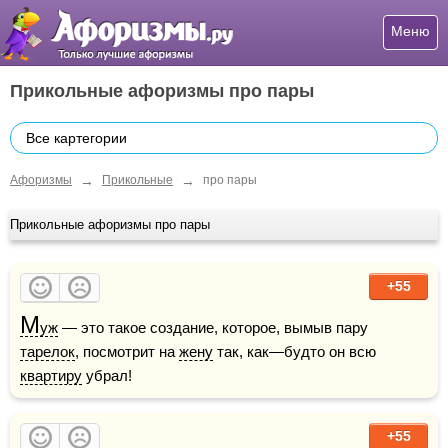
Меню
Прикольные афоризмы про пары
Все картегории
→
→
Афоризмы
Прикольные
про пары
Прикольные афоризмы про пары
+55
М
уж
 — это такое создание, которое, вымыв пару 
тарелок
, посмотрит на 
жену
 так, как—будто он всю 
квартиру
 убрал!
+55