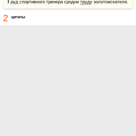
Т
руд спортивного тренера сродни 
труд
у золотоискателя.
2
цитаты