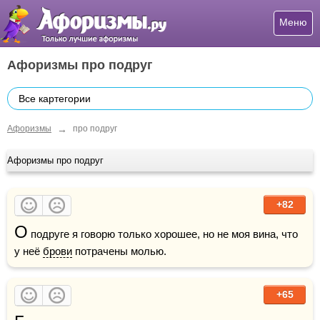
Меню
Афоризмы про подруг
Все картегории
→
Афоризмы
про подруг
Афоризмы про подруг
+82
О
 подруге я говорю только хорошее, но не моя вина, что 
у неё 
брови
 потрачены молью.
+65