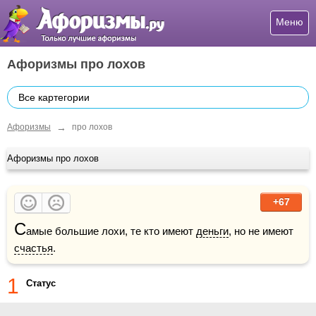
Меню
Афоризмы про лохов
Все картегории
→
Афоризмы
про лохов
Афоризмы про лохов
+67
С
амые большие лохи, те кто имеют 
деньги
, но не имеют 
счастья
.
1
Статус