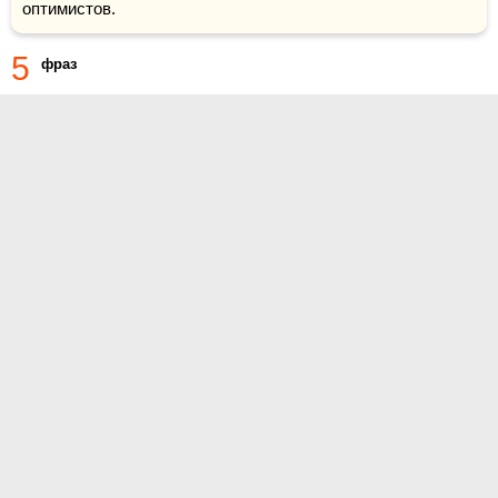
оптимистов.
5
фраз
О проекте
Контакты
Условия использования
Политика конфиденциальности
© 2014- Афоризмы.ру