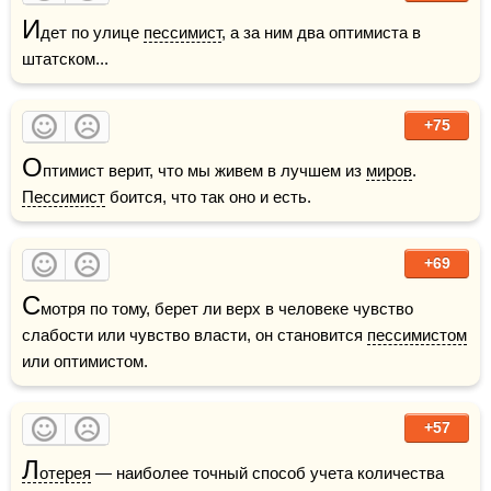
И
дет по улице 
пессимист
, а за ним два оптимиста в 
штатском...
+75
О
птимист верит, что мы живем в лучшем из 
миров
. 
Пессимист
 боится, что так оно и есть.  
+69
С
мотря по тому, берет ли верх в человеке чувство 
слабости или чувство власти, он становится 
пессимистом
или оптимистом.
+57
Л
отерея
 — наиболее точный способ учета количества 