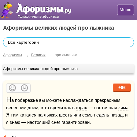
Меню
Афоризмы великих людей про лыжника
Все картегории
→
→
Афоризмы
Великих
про лыжника
Афоризмы великих людей про лыжника
+66
Н
а побережье вы можете наслаждаться прекрасным 
весенним днем, в то время как в 
горах
 — настоящая 
зима
. 
Я там катался на лыжах шесть или семь недель назад, и 
я знаю — настоящий 
снег
 гарантирован.