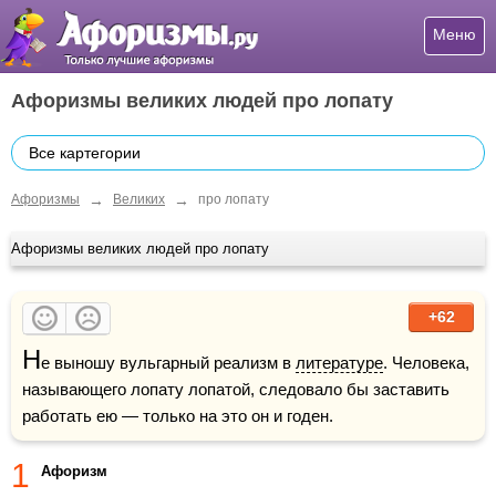
Меню
Афоризмы великих людей про лопату
Все картегории
→
→
Афоризмы
Великих
про лопату
Афоризмы великих людей про лопату
+62
Н
е выношу вульгарный реализм в 
литературе
. Человека, 
называющего лопату лопатой, следовало бы заставить 
работать ею — только на это он и годен.
1
Афоризм