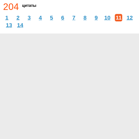
204
цитаты
1
2
3
4
5
6
7
8
9
10
11
12
13
14
О проекте
Контакты
Условия использования
Политика конфиденциальности