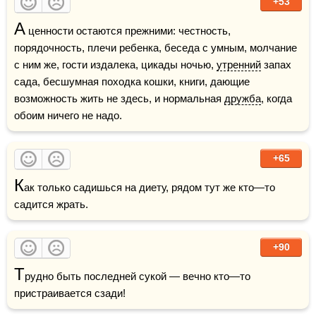
+53
А
 ценности остаются прежними: честность, 
порядочность, плечи ребенка, беседа с умным, молчание 
с ним же, гости издалека, цикады ночью, 
утренний
 запах 
сада, бесшумная походка кошки, книги, дающие 
возможность жить не здесь, и нормальная 
дружба
, когда 
обоим ничего не надо.
+65
К
ак только садишься на диету, рядом тут же кто—то 
садится жрать.
+90
Т
рудно быть последней сукой — вечно кто—то 
пристраивается сзади!