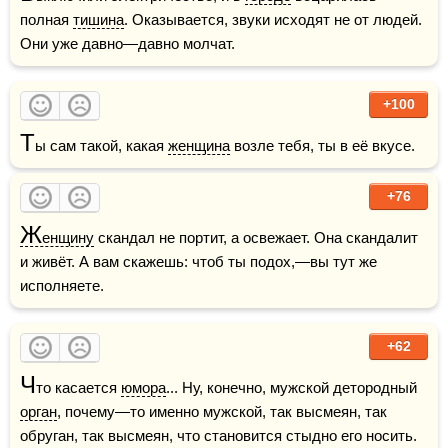
полная 
тишина
. Оказывается, звуки исходят не от людей. 
Они уже давно—давно молчат.
+100
Т
ы сам такой, какая 
женщина
 возле тебя, ты в её вкусе.
+76
Ж
енщину
 скандал не портит, а освежает. Она скандалит 
и живёт. А вам скажешь: чтоб ты подох,—вы тут же 
исполняете.
+62
Ч
то касается 
юмора
... Ну, конечно, мужской детородный 
орган
, почему—то именно мужской, так высмеян, так 
обруган, так высмеян, что становится стыдно его носить. 