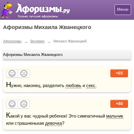
Меню
Афоризмы Михаила Жванецкого
→
→
Афоризмы
Великих
Михаил Жванецкий
Афоризмы Михаила Жванецкого
+65
Н
ужно, наконец, разделить 
любовь
 и 
секс
.
+80
К
акой у вас чудный ребенок! Это симпатичный 
мальчик
или страшненькая 
девочка
?