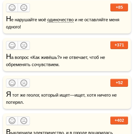
+85
Н
е нарушайте моё 
одиночество
 и не оставляйте меня 
одного!
+371
Н
а вопрос «Как живёшь?» не отвечает, чтоб не 
обременять сочувствием.
+52
Я
 тот же геолог, который ищет—ищет, хотя ничего не 
потерял.
+402
В
ыключили электричество, и в 
городе
 воцарилась 