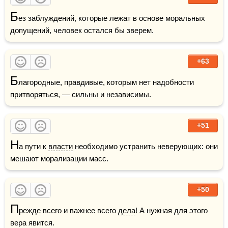
Б
ез заблуждений, которые лежат в основе моральных 
допущений, человек остался бы зверем.
+63
Б
лагородные, правдивые, которым нет надобности 
притворяться, — сильны и независимы.
+51
Н
а пути к 
власти
 необходимо устранить неверующих: они 
мешают морализации масс.
+50
П
режде всего и важнее всего 
дела
! А нужная для этого 
вера явится.