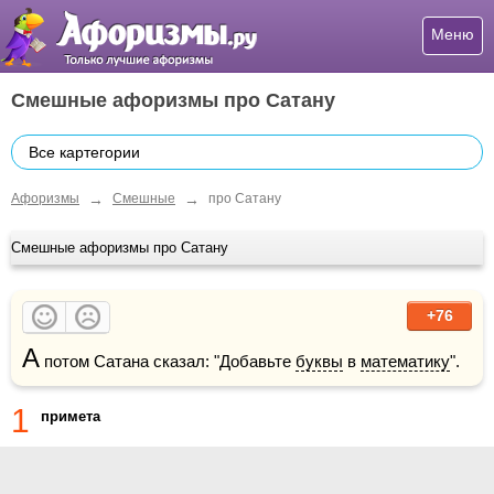
Меню
Смешные афоризмы про Сатану
Все картегории
→
→
Афоризмы
Смешные
про Сатану
Смешные афоризмы про Сатану
+76
А
 потом Сатана сказал: "Добавьте 
буквы
 в 
математику
".
1
примета