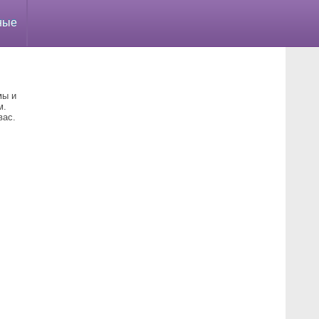
ные
мы и
м.
вас.