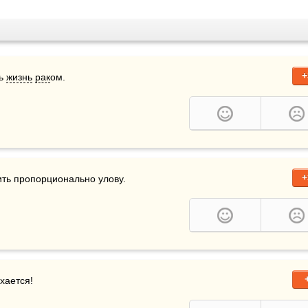
+
ь 
жизнь
рак
ом.
+
ть пропорционально улову.
хается! 