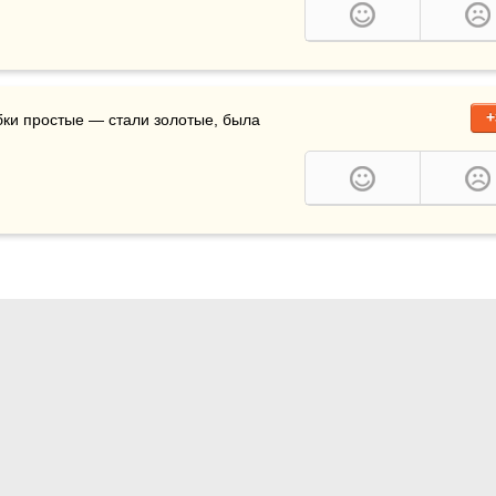
+
бки простые — стали золотые, была 