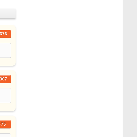
376
367
+75