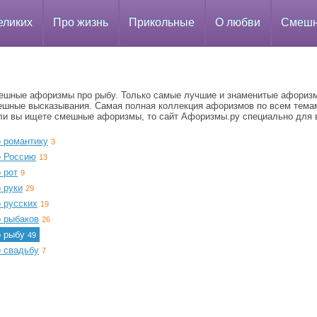
еликих
Про жизнь
Прикольные
О любви
Смеш
ешные афоризмы про рыбу. Только самые лучшие и знаменитые афориз
ешные высказывания. Самая полная коллекция афоризмов по всем тема
ли вы ищете смешные афоризмы, то сайт Афоризмы.ру специально для 
о романтику
3
о Россию
13
 рот
9
 руки
29
 русских
19
о рыбаков
26
о рыбу
49
о свадьбу
7