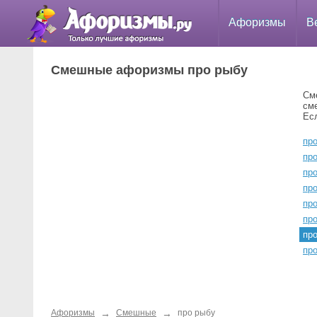
Афоризмы
В
Смешные афоризмы про рыбу
См
см
Ес
пр
пр
про
про
про
пр
пр
пр
→
→
Афоризмы
Смешные
про рыбу