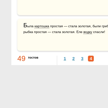
Б
ыла 
картошка
 простая — стала золотая, были гри
рыбка простая — стала золотая. Еле 
водку
 спасли!
49
тостов
1
2
3
4