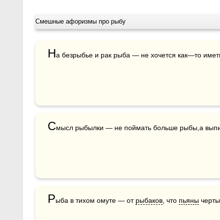
Смешные афоризмы про рыбу
Н
а безрыбье и рак рыба — не хочется как—то имет
С
мысл рыбылки — не поймать больше рыбы,а выпи
Р
ыба в тихом омуте — от 
рыбаков
, что 
пьяны
 черты