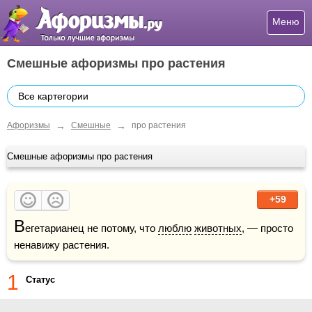
Меню
Смешные афоризмы про растения
Все картегории
→
→
Афоризмы
Смешные
про растения
Смешные афоризмы про растения
+59
В
егетарианец не потому, что 
люблю
животных
, — просто 
ненавижу растения.
1
Статус