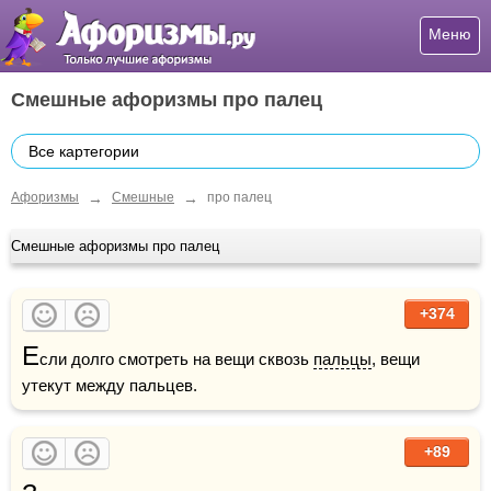
Меню
Смешные афоризмы про палец
Все картегории
→
→
Афоризмы
Смешные
про палец
Смешные афоризмы про палец
+374
Е
сли долго смотреть на вещи сквозь 
пальцы
, вещи 
утекут между пальцев.
+89