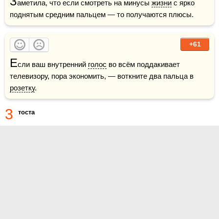
З
аметила, что если смотреть на минусы 
жизни
 с ярко 
поднятым средним пальцем — то получаются плюсы.
+61
Е
сли ваш внутренний 
голос
 во всём поддакивает 
телевизору, пора экономить, — воткните два пальца в 
розетку
.
3
тоста