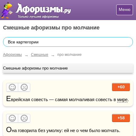
Меню
Смешные афоризмы про молчание
Все картегории
→
→
Афоризмы
Смешные
про молчание
Смешные афоризмы про молчание
+60
Е
врейская совесть — самая молчаливая совесть в 
мире
.
+58
О
на говорила без умолку: ей не о чем было молчать.