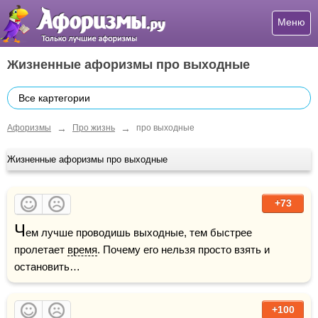
Меню
Жизненные афоризмы про выходные
Все картегории
→
→
Афоризмы
Про жизнь
про выходные
Жизненные афоризмы про выходные
+73
Ч
ем лучше проводишь выходные, тем быстрее 
пролетает 
время
. Почему его нельзя просто взять и 
остановить…
+100