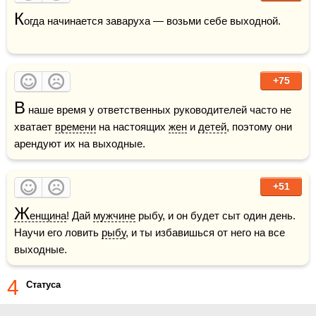
К
огда начинается заваруха — возьми себе выходной.

+75
В
 наше время у ответственных руководителей часто не 
хватает 
времени
 на настоящих 
жен
 и 
детей
, поэтому они 
арендуют их на выходные.
+51
Ж
енщина
! Дай 
мужчине
 рыбу, и он будет сыт один день. 
Научи его ловить 
рыбу
, и ты избавишься от него на все 
выходные.
4
Статуса