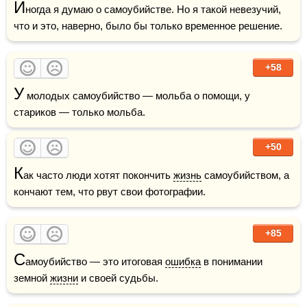
И
ногда я думаю о самоубийстве. Но я такой невезучий, 
что и это, наверно, было бы только временное решение.
+58
У
 молодых самоубийство — мольба о помощи, у 
стариков — только мольба.
+50
К
ак часто люди хотят покончить 
жизнь
 самоубийством, а 
кончают тем, что рвут свои фотографии.
+85
С
амоубийство — это итоговая 
ошибка
 в понимании 
земной 
жизни
 и своей судьбы.