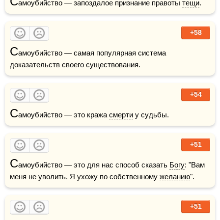
С
амоубийство — запоздалое признание правоты 
тещи
.
+58
С
амоубийство — самая популярная система 
доказательств своего существования.
+54
С
амоубийство — это кража 
смерти
 у судьбы. 
+51
С
амоубийство — это для нас способ сказать 
Богу
: "Вам 
меня не уволить. Я ухожу по собственному 
желанию
". 
+51