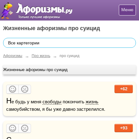
Меню
Жизненные афоризмы про суицид
Все картегории
→
→
Афоризмы
Про жизнь
про суицид
Жизненные афоризмы про суицид
+62
Н
е будь у меня 
свободы
 покончить 
жизнь
самоубийством, я бы уже давно застрелился.
+93