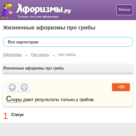
Меню
Жизненные афоризмы про грибы
Все картегории
→
→
Афоризмы
Про жизнь
про грибы
Жизненные афоризмы про грибы
+95
С
поры
 дают результаты только у грибов.
1
Статус