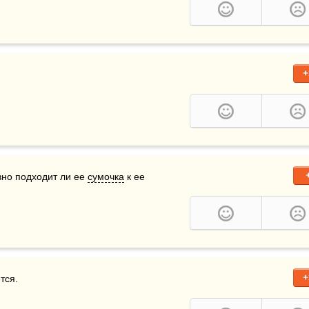
+
вно подходит ли ее 
сумочка
 к ее 
+
тся.