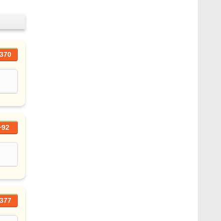
370
+92
377