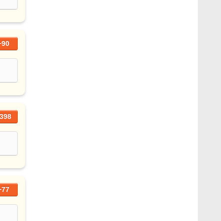
+90
398
+77