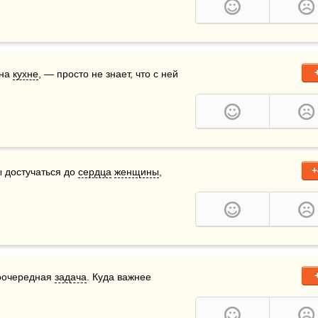
на 
кухне
, — просто не знает, что с ней 
+
ы достучаться до 
сердца
женщины
, 
оочередная 
задача
. Куда важнее 