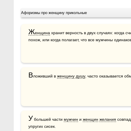
Афоризмы про женщину прикольные
Ж
енщина
 хранит верность в двух случаях: когда счи
похож, или когда полагает, что все мужчины одинако
В
ложивший в 
женщину
душу
, часто оказывается о
У
 большей части 
мужчин
 и 
женщин
желания
 совпад
упругих сисек.  