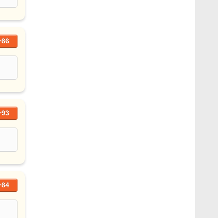
+86
+93
+84