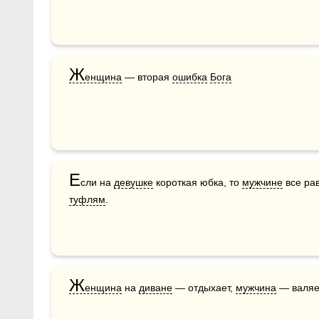
Ж
енщина
 — вторая 
ошибка
Бога
Е
сли на 
девушке
 короткая юбка, то 
мужчине
 все ра
туфлям
.
Ж
енщина
 на 
диване
 — отдыхает, 
мужчина
 — валяе