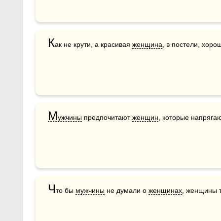
К
ак не крути, а красивая 
женщина
, в постели, хоро
М
ужчины
 предпочитают 
женщин
, которые напрягаю
Ч
то бы 
мужчины
 не думали о 
женщинах
, женщины т