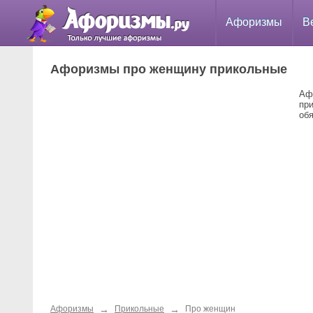
Афоризмы
В
Афоризмы про женщину прикольные
Аф
пр
об
→
→
Афоризмы
Прикольные
Про женщин