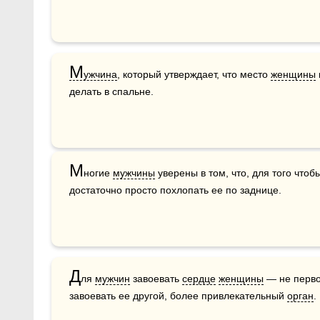
М
ужчина
, который утверждает, что место 
женщины
 
делать в спальне.
М
ногие 
мужчины
 уверены в том, что, для того чтоб
достаточно просто похлопать ее по заднице. 
Д
ля 
мужчин
 завоевать 
сердце
женщины
 — не перв
завоевать ее другой, более привлекательный 
орган
.