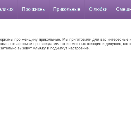
еликих
Про жизнь
Прикольные
О любви
Смеш
оризмы про женщину прикольные. Мы приготовили для вас интересные 
икольные афоризм про всегда милых и смешных женщин и девушек, кот
язательно вызовут улыбку и поднимут настроение.