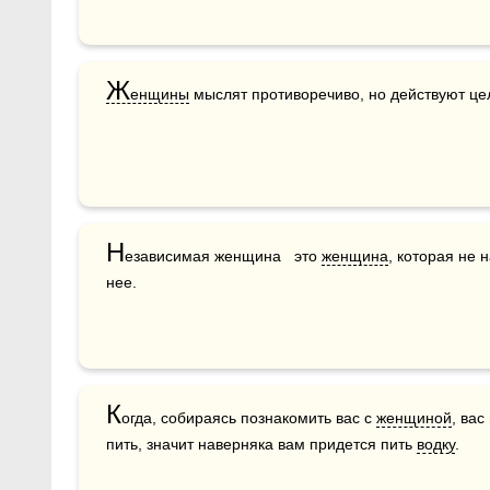
Ж
енщины
 мыслят противоречиво, но действуют ц
Н
езависимая женщина   это 
женщина
, которая не н
нее.
К
огда, собираясь познакомить вас с 
женщиной
, вас
пить, значит наверняка вам придется пить 
водку
.