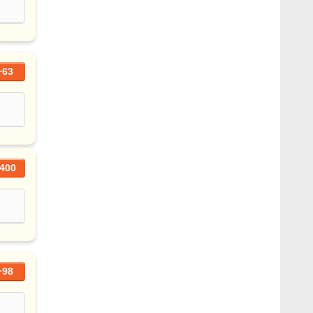
+63
400
+98