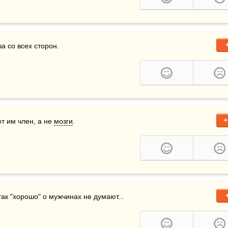
ша со всех сторон.
+
т им член, а не 
мозги
.
ак "хорошо" о мужчинах не думают...