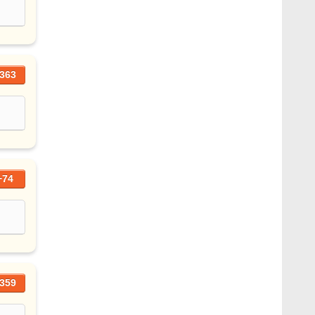
363
+74
359