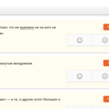
+
тает, что ее 
мужчина
 ни на кого не 
вы.
бманутым вкладчиком.
+
ают — и те, и другие хотят больших и 