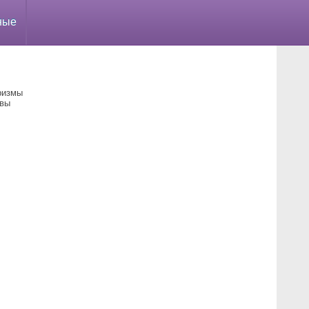
ные
ризмы
 вы