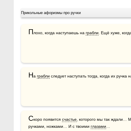
Прикольные афоризмы про ручки
П
лохо, когда наступаешь на 
грабли
. Ещё хуже, ког
Н
а 
грабли
 следует наступать тогда, когда их ручка 
С
коро появится 
счастье
, которого мы так ждали… 
ручками, ножками… И с твоими 
глазами
…