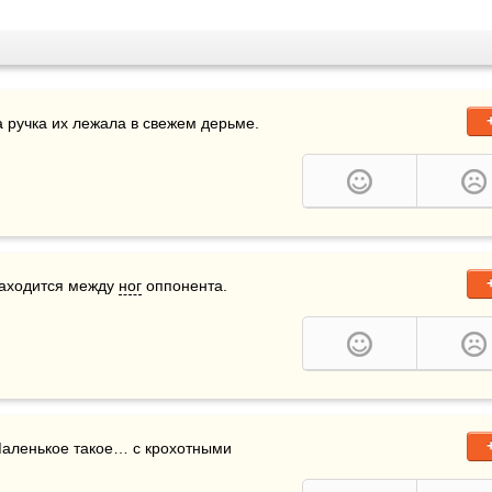
да ручка их лежала в свежем дерьме.
находится между 
ног
 оппонента.
Маленькое такое… с крохотными 