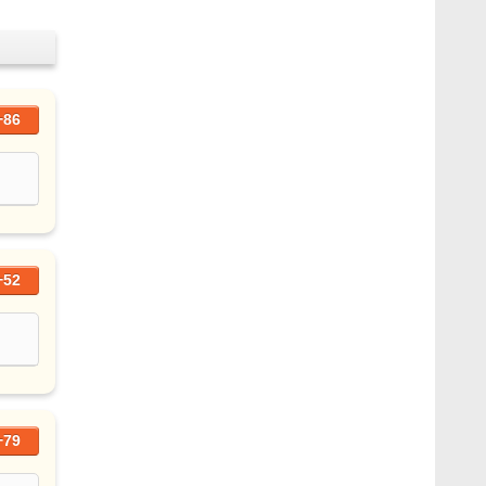
+86
+52
+79