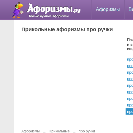
Афоризмы
В
Прикольные афоризмы про ручки
Пр
и 
ищ
пр
пр
про
про
пр
про
про
пр
пр
→
→
Афоризмы
Прикольные
про ручки