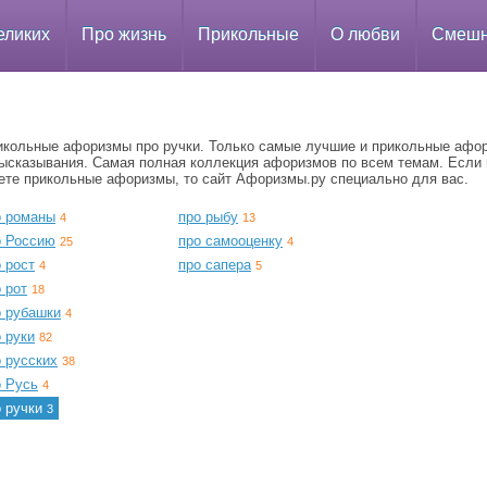
еликих
Про жизнь
Прикольные
О любви
Смеш
икольные афоризмы про ручки. Только самые лучшие и прикольные афо
высказывания. Самая полная коллекция афоризмов по всем темам. Если
ете прикольные афоризмы, то сайт Афоризмы.ру специально для вас.
о романы
про рыбу
4
13
о Россию
про самооценку
25
4
 рост
про сапера
4
5
 рот
18
о рубашки
4
 руки
82
 русских
38
о Русь
4
о ручки
3