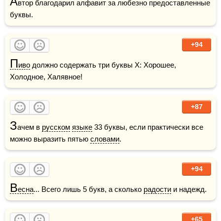
А
втор благодарил алфавит за любезно предоставленные 
буквы.
+94
П
иво
 должно содержать три буквы Х: Хорошее, 
Холодное, Халявное!
+87
З
ачем в 
русском
языке
 33 буквы, если практически все 
можно выразить пятью 
словами
.
+94
В
есна
... Всего лишь 5 букв, а сколько 
радости
 и надежд.
+65