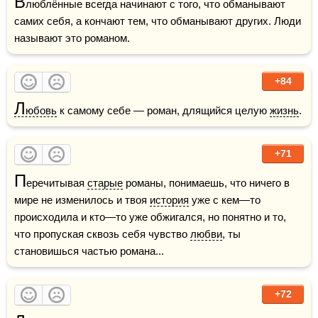
В
люблённые всегда начинают с того, что обманывают 
самих себя, а кончают тем, что обманывают других. Люди 
называют это романом. 
+84
Л
юбовь
 к самому себе — роман, длящийся целую 
жизнь
.
+71
П
еречитывая 
старые
 романы, понимаешь, что ничего в 
мире не изменилось и твоя 
история
 уже с кем—то 
происходила и кто—то уже обжигался, но понятно и то, 
что пропуская сквозь себя чувство 
любви
, ты 
становишься частью романа... 
+72