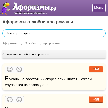
Меню
Афоризмы о любви про романы
Все картегории
→
→
Афоризмы
О любви
про романы
Афоризмы о любви про романы
+63
Р
оманы на 
расстоянии
 скорее сочиняются, нежели 
случаются на самом 
деле
.
+58