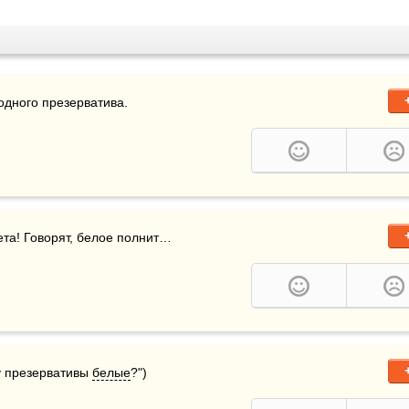
 одного презерватива.
ета! Говорят, белое полнит…
у презервативы 
белые
?")