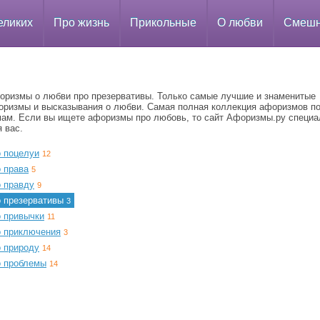
еликих
Про жизнь
Прикольные
О любви
Смеш
оризмы о любви про презервативы. Только самые лучшие и знаменитые
оризмы и высказывания о любви. Самая полная коллекция афоризмов п
мам. Если вы ищете афоризмы про любовь, то сайт Афоризмы.ру специа
 вас.
о поцелуи
12
 права
5
о правду
9
о презервативы
3
о привычки
11
о приключения
3
о природу
14
о проблемы
14