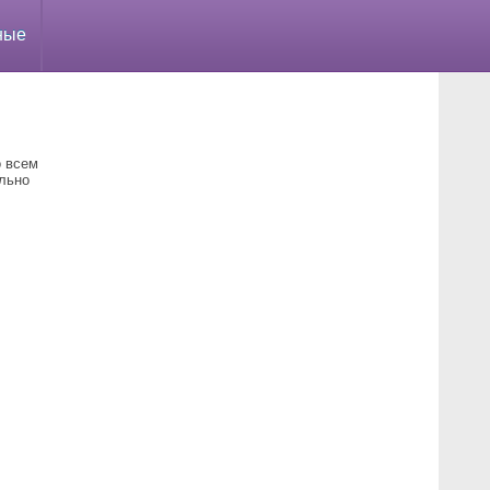
ные
о всем
льно