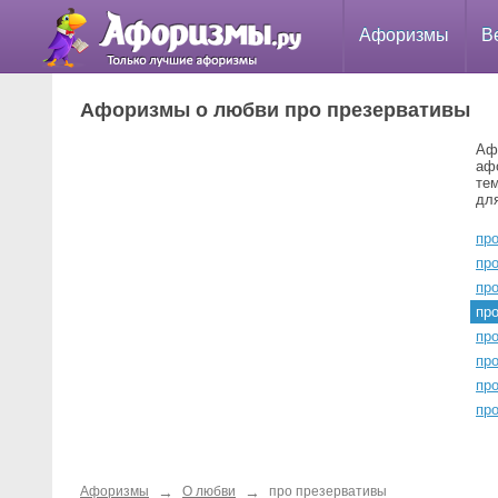
Афоризмы
В
Афоризмы о любви про презервативы
Аф
аф
те
для
пр
про
пр
пр
пр
пр
пр
пр
→
→
Афоризмы
О любви
про презервативы