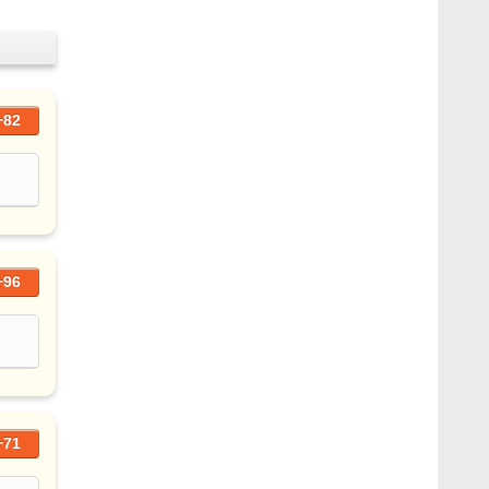
+82
+96
+71