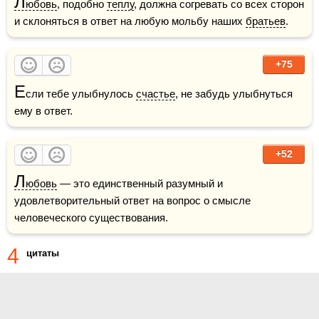
Л
юбовь
, подобно 
теплу
, должна согревать со всех сторон 
и склоняться в ответ на любую мольбу наших 
братьев
.
+75
Е
сли тебе улыбнулось 
счастье
, не забудь улыбнуться 
ему в ответ.
+52
Л
юбовь
 — это единственный разумный и 
удовлетворительный ответ на вопрос о смысле 
человеческого существования.
4
цитаты