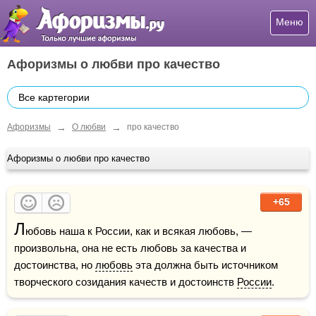
Меню
Афоризмы о любви про качество
Все картегории
→
→
Афоризмы
О любви
про качество
Афоризмы о любви про качество
+65
Л
юбовь наша к России, как и всякая любовь, — 
произвольна, она не есть любовь за качества и 
достоинства, но 
любовь
 эта должна быть источником 
творческого созидания качеств и достоинств 
России
.