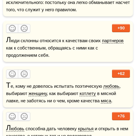
исключительного: постольку она легко обманывает насчет 
того, что служит у него правилом.
+90
Л
юди склонны относится к качествам своих 
партнеров
как к собственным, обращаясь с ними как с 
продолжением себя. 
+62
Т
е, кому не довелось испытать поэтическую 
любовь
, 
выбирают 
женщину
, как выбирают 
котлету
 в мясной 
лавке, не заботясь ни о чем, кроме качества 
мяса
.   
+76
Л
юбовь
 способна дать человеку 
крылья
 и открыть в нем 
качества, о которых тот и не подозревал.