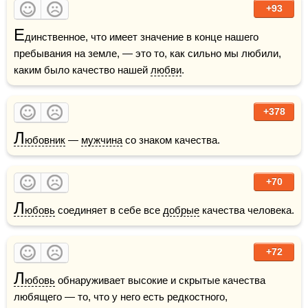
+93
Е
динственное, что имеет значение в конце нашего 
пребывания на земле, — это то, как сильно мы любили, 
каким было качество нашей 
любви
. 
+378
Л
юбовник
 — 
мужчина
 со знаком качества.      
+70
Л
юбовь
 соединяет в себе все 
добрые
 качества человека.
+72
Л
юбовь
 обнаруживает высокие и скрытые качества 
любящего — то, что у него есть редкостного, 