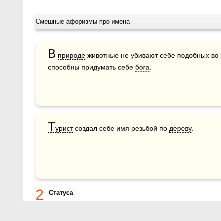
Смешные афоризмы про имена
В
природе
 животные не убивают себе подобных во 
способны придумать себе 
бога
.
Т
урист
 создал себе имя резьбой по 
дереву
.
2
Статуса