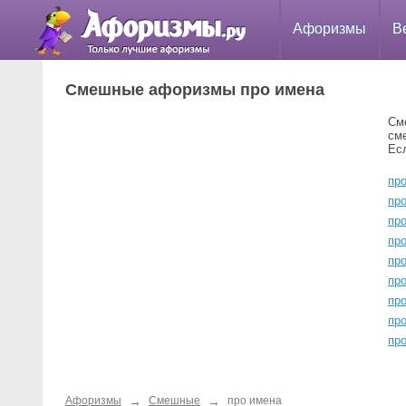
Афоризмы
В
Смешные афоризмы про имена
См
см
Ес
про
пр
про
пр
пр
пр
про
пр
про
→
→
Афоризмы
Смешные
про имена