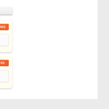
402
+65