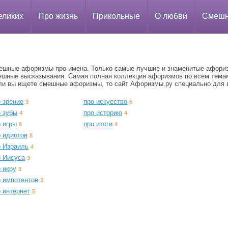
еликих
Про жизнь
Прикольные
О любви
Смеш
ешные афоризмы про имена. Только самые лучшие и знаменитые афори
ешные высказывания. Самая полная коллекция афоризмов по всем тема
ли вы ищете смешные афоризмы, то сайт Афоризмы.ру специально для 
 зрение
про искусство
3
6
о зубы
про историю
4
4
 игры
про итоги
6
4
о идиотов
8
о Израиль
4
о Иисуса
3
 икру
3
о импотентов
3
 интернет
5